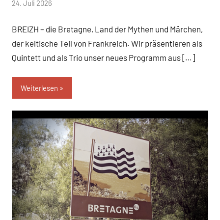
von
24. Juli 2026
hermelin
BREIZH – die Bretagne, Land der Mythen und Märchen,
der keltische Teil von Frankreich. Wir präsentieren als
Quintett und als Trio unser neues Programm aus […]
Weiterlesen