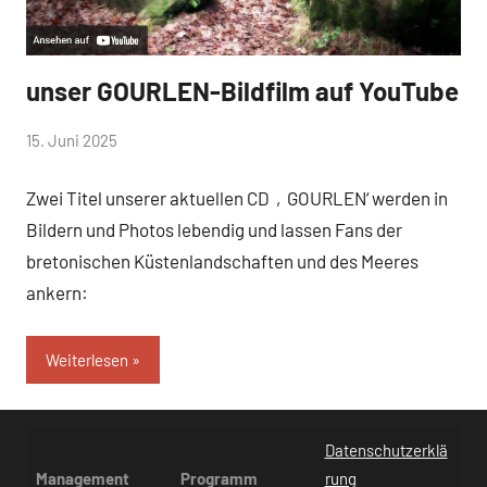
unser GOURLEN-Bildfilm auf YouTube
Aktuelles
von
15. Juni 2025
hermelin
Zwei Titel unserer aktuellen CD ‚GOURLEN‘ werden in
Bildern und Photos lebendig und lassen Fans der
bretonischen Küstenlandschaften und des Meeres
ankern:
Weiterlesen
Datenschutzerklä
Management
Programm
rung