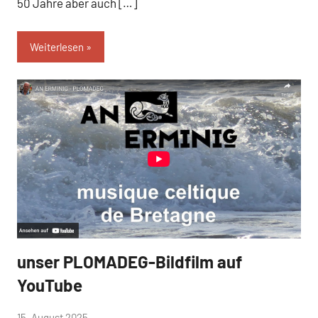
50 Jahre aber auch […]
Weiterlesen
unser PLOMADEG-Bildfilm auf
Aktuelles
YouTube
von
15. August 2025