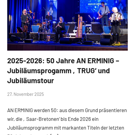
2025-2026: 50 Jahre AN ERMINIG –
Aktuelles
Jubiläumsprogamm ‚TRUG‘ und
Jubiläumstour
von
27. November 2025
Keine
hermelin
Kommentare
AN ERMINIG werden 50: aus diesem Grund präsentieren
wir, die ‚Saar-Bretonen‘ bis Ende 2026 ein
Jubiläumsprogramm mit markanten Titeln der letzten