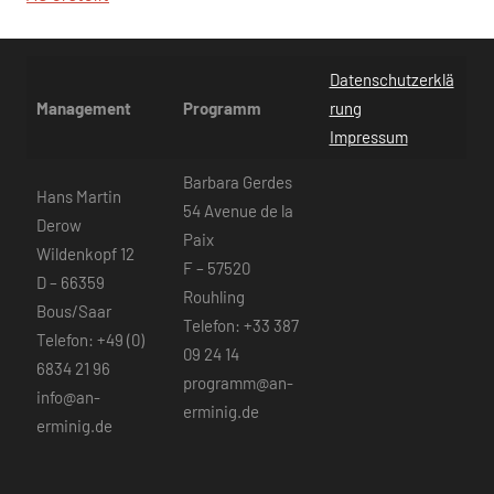
Datenschutzerklä
Management
Programm
rung
Impressum
Barbara Gerdes
Hans Martin
54 Avenue de la
Derow
Paix
Wildenkopf 12
F – 57520
D – 66359
Rouhling
Bous/Saar
Telefon: +33 387
Telefon: +49 (0)
09 24 14
6834 21 96
programm@an-
info@an-
erminig.de
erminig.de